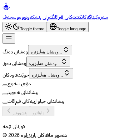
سەرەکی
تاگەکان
کتێبەکانی قیرائات
گەڕانی پێشکەوتوو
موسحەف
Toggle theme
Toggle language
وەشانی دەنگ
وەشان هەڵبژێرە...
وەشانی دەق
وەشان هەڵبژێرە...
خوێندنەوەکان
وەشان هەڵبژێرە...
دۆخی سەرنج
پیشاندانی تەجوید
پیشاندانی جیاوازییەکانی قیڕائات
داهاتوو
پێشووتـر
قورئانی ئێمە
هەموو مافەکان پارێزراوە
2026
©