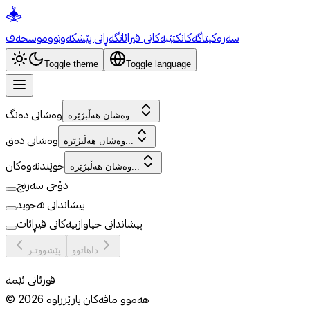
سەرەکی
تاگەکان
کتێبەکانی قیرائات
گەڕانی پێشکەوتوو
موسحەف
Toggle theme
Toggle language
وەشانی دەنگ
وەشان هەڵبژێرە...
وەشانی دەق
وەشان هەڵبژێرە...
خوێندنەوەکان
وەشان هەڵبژێرە...
دۆخی سەرنج
پیشاندانی تەجوید
پیشاندانی جیاوازییەکانی قیڕائات
داهاتوو
پێشووتـر
قورئانی ئێمە
هەموو مافەکان پارێزراوە
2026
©