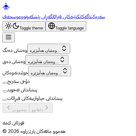
سەرەکی
تاگەکان
کتێبەکانی قیرائات
گەڕانی پێشکەوتوو
موسحەف
Toggle theme
Toggle language
وەشانی دەنگ
وەشان هەڵبژێرە...
وەشانی دەق
وەشان هەڵبژێرە...
خوێندنەوەکان
وەشان هەڵبژێرە...
دۆخی سەرنج
پیشاندانی تەجوید
پیشاندانی جیاوازییەکانی قیڕائات
داهاتوو
پێشووتـر
قورئانی ئێمە
هەموو مافەکان پارێزراوە
2026
©