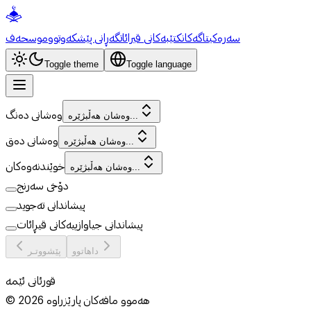
سەرەکی
تاگەکان
کتێبەکانی قیرائات
گەڕانی پێشکەوتوو
موسحەف
Toggle theme
Toggle language
وەشانی دەنگ
وەشان هەڵبژێرە...
وەشانی دەق
وەشان هەڵبژێرە...
خوێندنەوەکان
وەشان هەڵبژێرە...
دۆخی سەرنج
پیشاندانی تەجوید
پیشاندانی جیاوازییەکانی قیڕائات
داهاتوو
پێشووتـر
قورئانی ئێمە
هەموو مافەکان پارێزراوە
2026
©