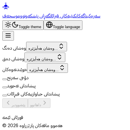
سەرەکی
تاگەکان
کتێبەکانی قیرائات
گەڕانی پێشکەوتوو
موسحەف
Toggle theme
Toggle language
وەشانی دەنگ
وەشان هەڵبژێرە...
وەشانی دەق
وەشان هەڵبژێرە...
خوێندنەوەکان
وەشان هەڵبژێرە...
دۆخی سەرنج
پیشاندانی تەجوید
پیشاندانی جیاوازییەکانی قیڕائات
داهاتوو
پێشووتـر
قورئانی ئێمە
هەموو مافەکان پارێزراوە
2026
©