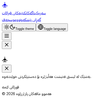
سەرەکی
تاگەکان
کتێبەکانی قیرائات
گەڕانی پێشکەوتوو
موسحەف
Toggle theme
Toggle language
بەشێک لە لیستی تەنیشت هەڵبژێرە بۆ دەستپێکردنی خوێندنەوە.
قورئانی ئێمە
هەموو مافەکان پارێزراوە
2026
©