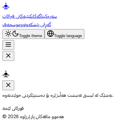
سەرەکی
تاگەکان
کتێبەکانی قیرائات
گەڕانی پێشکەوتوو
موسحەف
Toggle theme
Toggle language
بەشێک لە لیستی تەنیشت هەڵبژێرە بۆ دەستپێکردنی خوێندنەوە.
قورئانی ئێمە
هەموو مافەکان پارێزراوە
2026
©