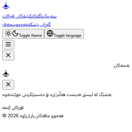
سەرەکی
تاگەکان
کتێبەکانی قیرائات
گەڕانی پێشکەوتوو
موسحەف
Toggle theme
Toggle language
بەشەکان
بەشێک لە لیستی تەنیشت هەڵبژێرە بۆ دەستپێکردنی خوێندنەوە.
قورئانی ئێمە
هەموو مافەکان پارێزراوە
2026
©