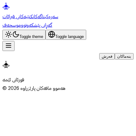
سەرەکی
تاگەکان
کتێبەکانی قیرائات
گەڕانی پێشکەوتوو
موسحەف
Toggle theme
Toggle language
بنەماکان
فەرش
قورئانی ئێمە
هەموو مافەکان پارێزراوە
2026
©